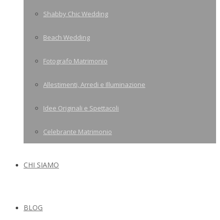
Shabby Chic Wedding
Beach Wedding
Fotografo Matrimonio
Allestimenti, Arredi e Illuminazione
Idee Originali e Spettacoli
Celebrante Matrimonio
CHI SIAMO
BLOG