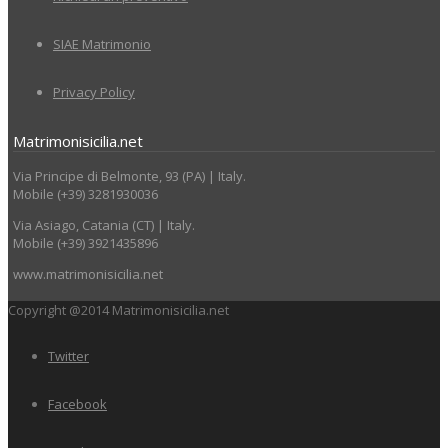
SIAE Matrimonio
Privacy Policy
Matrimonisicilia.net
Via Principe di Belmonte, 93 (PA) | Italy.
Mobile (+39) 3281930036
Via Asiago, Catania (CT) | Italy.
Mobile (+39) 3921435896
www.matrimonisicilia.net
Copyright @2014 Matrimonisicilia.net
Twitter
Facebook