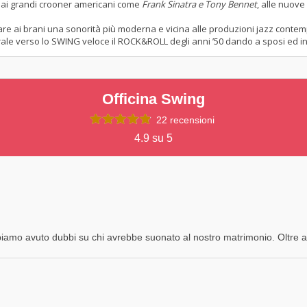
i dai grandi crooner americani come
Frank Sinatra e Tony Bennet
, alle nuove
r dare ai brani una sonorità più moderna e vicina alle produzioni jazz cont
le verso lo SWING veloce il ROCK&ROLL degli anni ’50 dando a sposi ed invit
Officina Swing
22 recensioni
4.9 su 5
mo avuto dubbi su chi avrebbe suonato al nostro matrimonio. Oltre a e