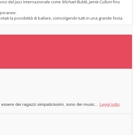
 voci del Jazz Internazionale come
Michael Bublè, Jamie Cullum
fino
emporanee.
ati la possibilità di ballare, coinvolgendo tutti in una grande festa.
ssere dei ragazzi simpaticissimi, sono dei music...
Leggi tutto