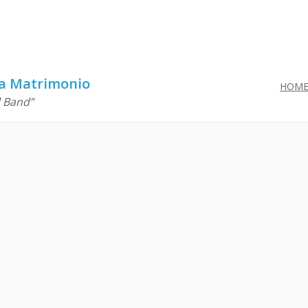
ca Matrimonio
HOM
l Band”