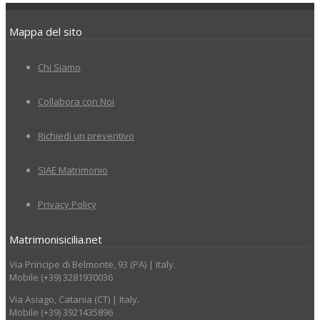
Mappa del sito
Chi Siamo
Collabora con Noi
Richiedi un preventivo
SIAE Matrimonio
Privacy Policy
Matrimonisicilia.net
Via Principe di Belmonte, 93 (PA) | Italy.
Mobile (+39) 3281930036
Via Asiago, Catania (CT) | Italy.
Mobile (+39) 3921435896