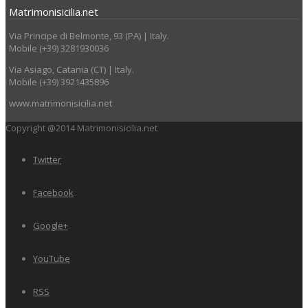
Matrimonisicilia.net
Via Principe di Belmonte, 93 (PA) | Italy.
Mobile (+39) 3281930036
Via Asiago, Catania (CT) | Italy.
Mobile (+39) 3921435896
www.matrimonisicilia.net
Copyright @2014 Matrimonisicilia.net
Twitter
Facebook
Google+
YouTube
RSS