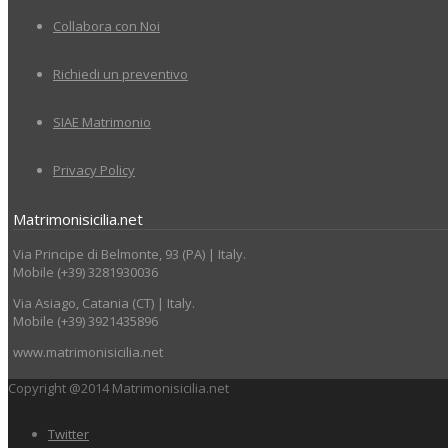
Collabora con Noi
Richiedi un preventivo
SIAE Matrimonio
Privacy Policy
Matrimonisicilia.net
Via Principe di Belmonte, 93 (PA) | Italy.
Mobile (+39) 3281930036
Via Asiago, Catania (CT) | Italy.
Mobile (+39) 3921435896
www.matrimonisicilia.net
Copyright @2014 Matrimonisicilia.net
Twitter