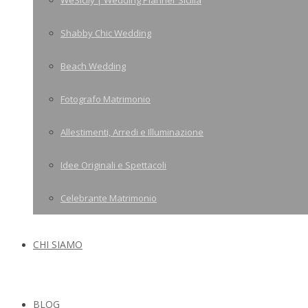
WeSicily | Wedding Planner Sicilia
Shabby Chic Wedding
Beach Wedding
Fotografo Matrimonio
Allestimenti, Arredi e Illuminazione
Idee Originali e Spettacoli
Celebrante Matrimonio
CHI SIAMO
BLOG