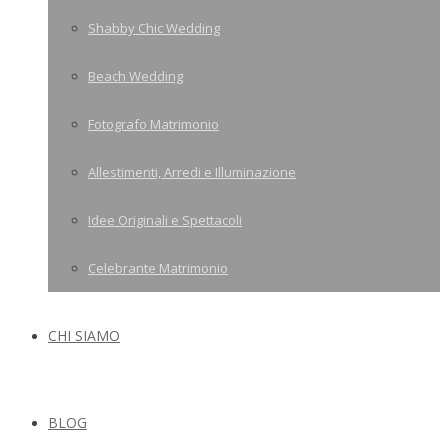
Shabby Chic Wedding
Beach Wedding
Fotografo Matrimonio
Allestimenti, Arredi e Illuminazione
Idee Originali e Spettacoli
Celebrante Matrimonio
CHI SIAMO
BLOG