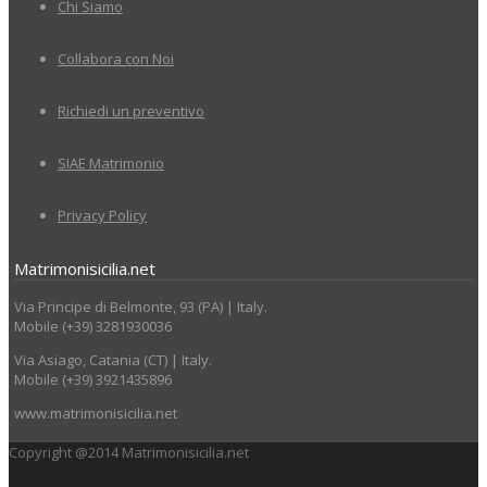
Chi Siamo
Collabora con Noi
Richiedi un preventivo
SIAE Matrimonio
Privacy Policy
Matrimonisicilia.net
Via Principe di Belmonte, 93 (PA) | Italy.
Mobile (+39) 3281930036
Via Asiago, Catania (CT) | Italy.
Mobile (+39) 3921435896
www.matrimonisicilia.net
Copyright @2014 Matrimonisicilia.net