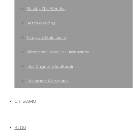
Shabby Chic Wedding
Beach Wedding
Fotografo Matrimonio
Allestimenti, Arredi e Illuminazione
Idee Originali e Spettacoli
Celebrante Matrimonio
CHI SIAMO
BLOG