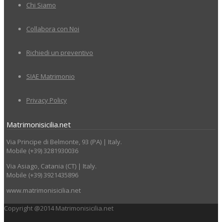
Chi Siamo
Collabora con Noi
Richiedi un preventivo
SIAE Matrimonio
Privacy Policy
Matrimonisicilia.net
Via Principe di Belmonte, 93 (PA) | Italy.
Mobile (+39) 3281930036
Via Asiago, Catania (CT) | Italy.
Mobile (+39) 3921435896
www.matrimonisicilia.net
Copyright @2014 Matrimonisicilia.net