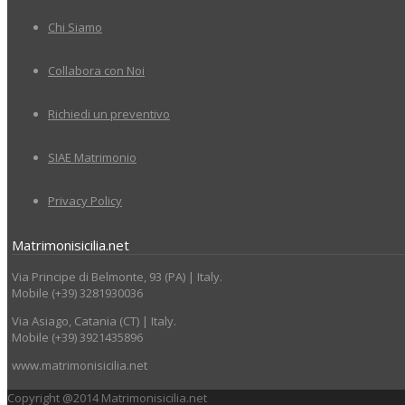
Chi Siamo
Collabora con Noi
Richiedi un preventivo
SIAE Matrimonio
Privacy Policy
Matrimonisicilia.net
Via Principe di Belmonte, 93 (PA) | Italy.
Mobile (+39) 3281930036
Via Asiago, Catania (CT) | Italy.
Mobile (+39) 3921435896
www.matrimonisicilia.net
Copyright @2014 Matrimonisicilia.net