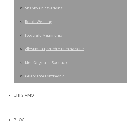
Shabby Chic Wedding
Beach Wedding
Fotografo Matrimonio
Allestimenti, Arredi e Illuminazione
Idee Originali e Spettacoli
Celebrante Matrimonio
CHI SIAMO
BLOG